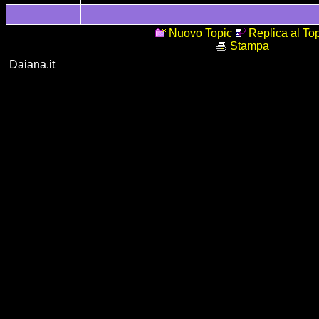
Nuovo Topic
Replica al To
Stampa
Daiana.it