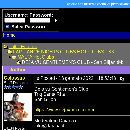
Questo sito utilizza i cookie di profilazione
Username:
Password:
Salva Password
Home
Tutti i Forums
LAP DANCE NIGHTS CLUBS HOT CLUBS FKK
MALTA Hot Clubs
DEJA VU GENTLEMEN'S CLUB - San Giljan (M)
Author
Colossus
Posted - 13 gennaio 2022 : 18:53:48
Staff Daiana.it
Deja vu Gentlemen's Club
Triq Santa Rita
San Ġiljan
https://www.dejavumalta.com
Moderatore Daiana.it
info@daiana.it
14134 Posts