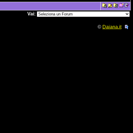
Vai:
©
Daiana.it